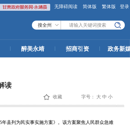
无障碍阅读
简体版
繁体版
登录
搜全州
醉美永靖
招商引资
政务新
解读
收藏
字号：
大
中
小
25年县列为民实事实施方案》。该方案聚焦人民群众急难