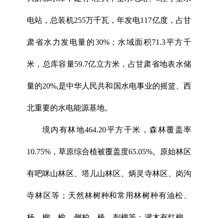
电站，总装机255万千瓦，年发电117亿度，占甘
肃省水力发电量的30%；水域面积71.3平方千
米，总库容量59.7亿立方米，占甘肃省地表水储
量的20%,是中华人民共和国水电事业的摇篮、西
北重要的水电能源基地。
境内有林地464.20平方千米，森林覆盖率
10.75%，草原综合植被覆盖度65.05%。原始林区
有吧咪山林区、塔儿山林区、炳灵寺林区、岗沟
寺林区等；天然林树种和常用林树种有油松、
杨、柳、榆、侧柏、椿、刺槐等；灌木有红柳、