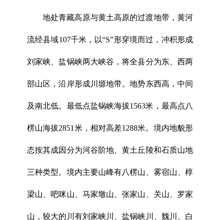
地处青藏高原与黄土高原的过渡地带，黄河
流经县域107千米，以“S”形穿境而过，冲积形成
刘家峡、盐锅峡两大峡谷，将全县分为东、西两
部山区，沿岸形成川塬地带。地势东西高，中间
及南北低。最低点盐锅峡海拔1563米，最高点八
楞山海拔2851米，相对高差1288米。境内地貌形
态按其成因分为河谷阶地、黄土丘陵和石质山地
三种类型。境内主要山峰有八楞山、雾宿山、椁
梁山、吧咪山、马家墩山、张家山、关山、罗家
山，较大的川有刘家峡川、盐锅峡川、魏川、白