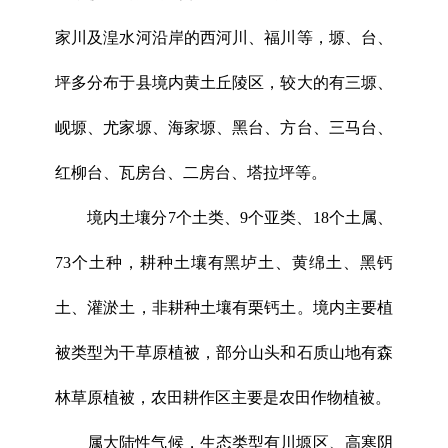
家川及湟水河沿岸的西河川、福川等，塬、台、
坪多分布于县境内黄土丘陵区，较大的有三塬、
岘塬、尤家塬、海家塬、黑台、方台、三马台、
红柳台、瓦房台、二房台、塔拉坪等。
境内土壤分7个土类、9个亚类、18个土属、
73个土种，耕种土壤有黑垆土、黄绵土、黑钙
土、灌淤土，非耕种土壤有栗钙土。境内主要植
被类型为干草原植被，部分山头和石质山地有森
林草原植被，农田耕作区主要是农田作物植被。
属大陆性气候，生态类型有川塬区、高寒阴