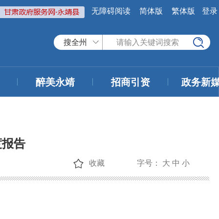
无障碍阅读
简体版
繁体版
登录
搜全州
醉美永靖
招商引资
政务新
度报告
收藏
字号：
大
中
小