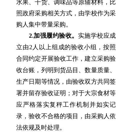
水果、干货、调味品等原辅材料，比
照政府采购相关方式，由学校作为采
购人集中带量采购。
2.加强履约验收。
实施
学校应成
立由2人以上组成的
验收
小组，按照
合同约定开展验收工作
，
建立采购验
收台账，列明到货品目
、
数量质量、
生产日期等情况，由验收双方共同签
署并留存验收证明
；
对于大宗食材等
应严格落实复秤工作机制并如实记
录
，
验收不合格的项目，
由
采购人依
法
依规
及时处理
。