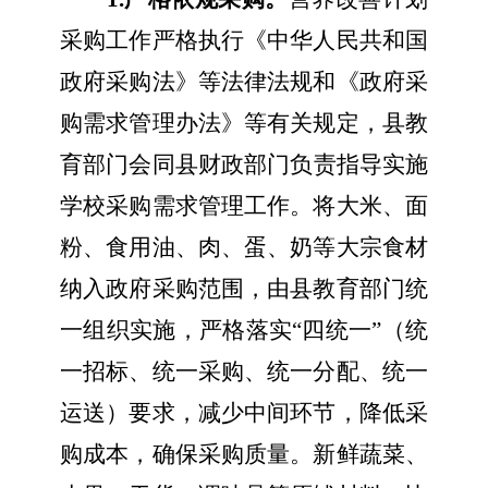
采购工作严格执行《中华人民共和国
政府采购法》等法律法规和《政府采
购需求管理办法》
等
有关规定
，
县
教
育
部门
会同
县
财政
部门
负责指导
实施
学校采购需求管理工作
。将
大米、面
粉、食用油、肉、蛋、奶等大宗食材
纳入政府采购范围，由
县
教育
部门
统
一组织实施
，
严格落实“四统一”
（统
一招标、统一采购、统一分配、统一
运送）要求
，减少中间环节，降低采
购成本，确保采购质量。
新鲜蔬菜、