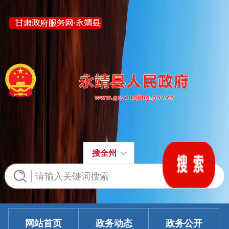
全军高级干部培训班开班式上发表重要讲话
习近平在全军高级干部培训班开班式上发表重要讲
话强调开展思想整风 深化政治整训以崭新政治面貌迎
接建军一百周年4月8日上午，全军高级干部培训班在
，相约未来——中国元首外交的世界情怀与
国防大学开班。中共中央总书记、国家主席、中央军
大国气派
委主席习近平出席开班式并发表重要讲话。新华社记
新华社北京8月5日电 题：大道行天下 | 东方之
者 李刚 摄新华社北京4月8...
约，相约未来——中国元首外交的世界情怀与大国气
【查看更多】
习近平：加快建设健康中国
搜全州
派新华社记者 韩梁 朱瑞卿2026年，世界瞩望亚太经
加快建设健康中国※习近平到2035年建成健康中
合组织（APEC）历史上又一个“中国时刻”。“期待各方
国，是中共中央作出的一项战略决策。“十五五”是实现
明年共赴深圳之约，共商亚太发展大计，共创亚太美
这一目标的关键时期，我们必须统筹谋划、加紧推
好明天。”20...
近平同斯洛伐克总统佩列格里尼会谈
进，力求取得决定性进展。2026年3月6日下午，中共
【查看更多】
网站首页
政务动态
政务公开
7月28日上午，国家主席习近平在北京人民大会堂