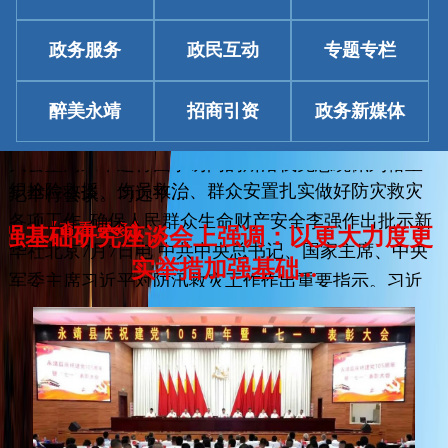
中央总书记、国家主席、中央军委主席习近平看望参
同来华进行国事访问的斯洛伐克总统佩列格里尼举行
加全国政协十四届四次会...
政务服务
政民互动
专题专栏
会谈。新华社记者 李响 摄新华社北京7月28日电（记
【查看更多】
近平对防汛救灾工作作出重要指示
者 邵艺博）7月28日上午，国家主席习近平在北京人民
醉美永靖
招商引资
政务新媒体
习近平对防汛救灾工作作出重要指示强调要全力组
大会堂同来华进行国事访问的斯洛伐克总统佩列格里
织抢险救援、伤员救治、群众安置扎实做好防灾救灾
尼举行会谈。习近平...
各项工作 确保人民群众生命财产安全李强作出批示新
【查看更多】
加强基础研究座谈会上强调：以更大力度更
华社北京7月7日电 中共中央总书记、国家主席、中央
实举措加强基础...
军委主席习近平对防汛救灾工作作出重要指示。习近
习近平在加强基础研究座谈会上强调以更大力度更
平指出，近日，广西、湖北、...
实举措加强基础研究进一步打牢科技强国建设根基蔡
【查看更多】
全军高级干部培训班开班式上发表重要讲话
奇出席 丁薛祥主持4月30日上午，中共中央总书记、
习近平在全军高级干部培训班开班式上发表重要讲
国家主席、中央军委主席习近平在上海出席加强基础
话强调开展思想整风 深化政治整训以崭新政治面貌迎
研究座谈会并发表重要讲话。新华社记者 谢环驰 摄新
接建军一百周年4月8日上午，全军高级干部培训班在
华社上海4月30日电 中...
，相约未来——中国元首外交的世界情怀与
国防大学开班。中共中央总书记、国家主席、中央军