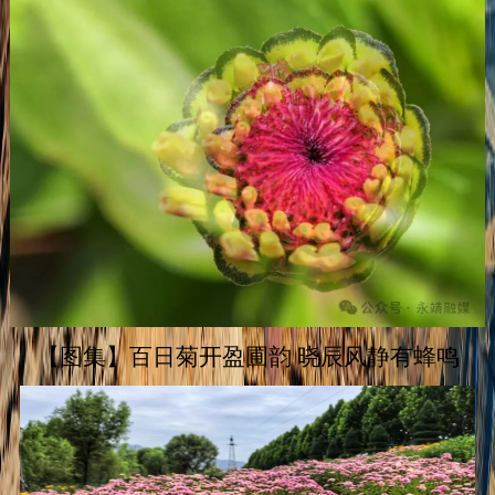
【图集】百日菊开盈圃韵 晓辰风静有蜂鸣