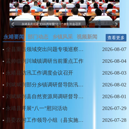
【查看更多】
大国气派
委主席习近平出席开班式并发表重要讲话。新华社记
新华社北京8月5日电 题：大道行天下 | 东方之
者 李刚 摄新华社北京4月8...
约，相约未来——中国元首外交的世界情怀与大国气
【查看更多】
永靖县庆祝建党105周年暨“七一” 表彰大会召开
派新华社记者 韩梁 朱瑞卿2026年，世界瞩望亚太经
永靖要闻
部门动态
乡镇风采
视频新闻
查看更多
县委警示教育会召开
刘斌斌为全县党员领导干部讲授学习教育专题党课
第二届全国全民健身大赛甘肃选拔赛暨2026年黄河桨板公开赛在永靖激情开赛
县委树立和践行正确政绩观学习教育读书班专题研讨、结业式暨县委理论学习中心组专题学习扩大会议召开
合组织（APEC）历史上又一个“中国时刻”。“期待各方
明年共赴深圳之约，共商亚太发展大计，共创亚太美
全县重点领域突出问题专项巡察工作书记专题会议召开
2026-08-07
好明天。”20...
孟帅临到川城镇调研当前重点工作
2026-08-04
【查看更多】
永靖县防汛工作调度会议召开
2026-08-03
刘斌斌到部分乡镇调研督导防汛减灾和安全生产工作
2026-08-02
刘斌斌到县自然资源局调研督导地质灾害防治工作
2026-08-01
永靖县开展“八一”慰问活动
2026-07-29
县委农村工作领导小组（县实施乡村振兴战略领导小组）会议召开
2026-07-28