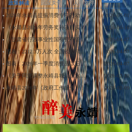
政策解读
回应关切
人事文件
2026年永靖县提振消费专项行动夏秋季活动政策解读
2026-07-01
《永靖县2026年劳务奖补项目实施方案》等3个方案的政策解读
2026-06-16
《甘肃省行政事业性国有资产管理办法》政策解读
2026-04-07
图表：2212.3万人次 全国铁路清明假期单日旅客发送量创新高
2026-04-07
图表：2026年一季度消费品以旧换新销售额超4300亿元
2026-04-07
《关于同意调整永靖县城镇供水价格的批复》政策解读
2026-02-10
永靖县2026年《政府工作报告》政策解读
2026-02-09