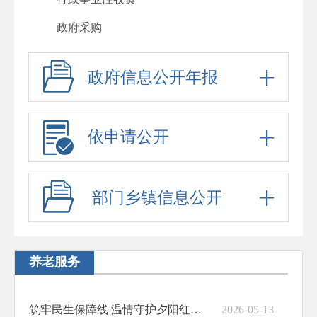
政府采购
重大项目
政府信息公开年报
重大民生信息
建议提案办理
依申请公开
政府工作报告
其他法定公开
部门乡镇信息公开
政府信息公开标准目录
助企纾困
基层政务公开标准化规范化
养老服务
筑牢民生保障线 温情守护夕阳红——永靖县全力保障特困老年人幸福养老
2026-05-13