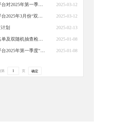
临夏州生态环境局永靖分局关于在生态环境综合执法一体化管理平台对2025年第一季度“双随机、一公开”专项抽查检查结果的公示
2025-03-12
临夏州生态环境局永靖分局关于对生态环境综合执法一体化管理平台2025年3月份“双随机、一公开”年度抽查企业名单的公示
2025-03-12
查计划
2025-02-13
临夏州生态环境局永靖分局关于对2025年度纳入双随机抽查企业名单及双随机抽查检查执法人员名单的公示
2025-01-08
临夏州生态环境局永靖分局关于对生态环境综合执法一体化管理平台2025年第一季度“双随机、一公开”专项抽查企业名单的公示
2025-01-08
到第
页
确定