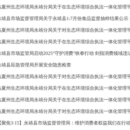
永靖县市场监督管理局关于永靖县1-7月份食品监督抽样结果公示
永靖县市场监管局启动2025“守护消费”铁拳行动 剑指消费领域违
永靖县应急管理局开展安全隐患检查
【聚焦3·15】永靖县市场监督管理局：维护消费者权益我们在行