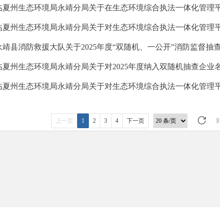
永靖县消防救援大队关于2025年度“双随机、一公开”消防监督抽
上一页
1
2
3
4
下一页