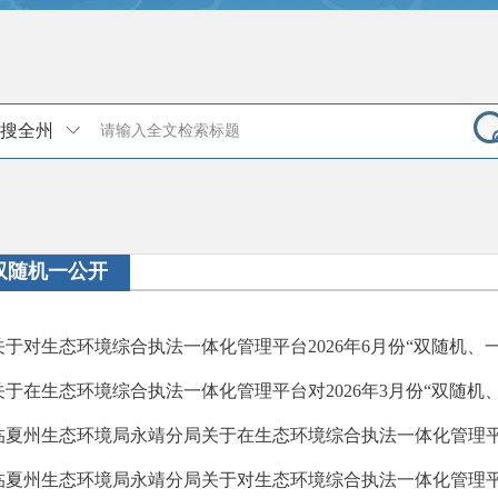
搜全州
双随机一公开