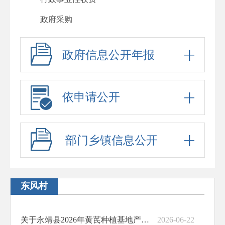
政府采购
重大项目
政府信息公开年报
重大民生信息
建议提案办理
依申请公开
政府工作报告
其他法定公开
部门乡镇信息公开
政府信息公开标准目录
助企纾困
基层政务公开标准化规范化
东风村
关于永靖县2026年黄芪种植基地产业奖补项目计划奖补花名的公示(第一批）
2026-06-22