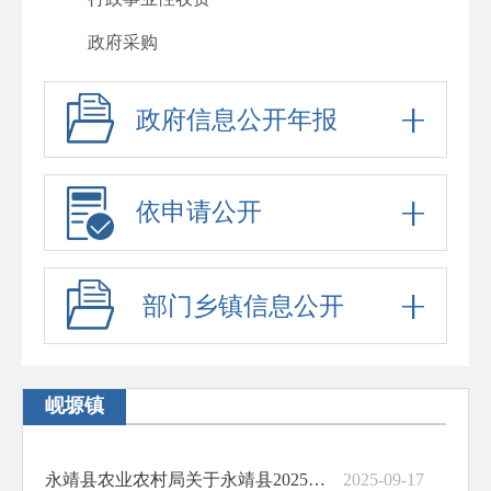
政府采购
重大项目
政府信息公开年报
重大民生信息
建议提案办理
依申请公开
政府工作报告
其他法定公开
部门乡镇信息公开
政府信息公开标准目录
助企纾困
基层政务公开标准化规范化
岘塬镇
永靖县农业农村局关于永靖县2025年秋季第一批雨露计划学生补助名单的公示
2025-09-17