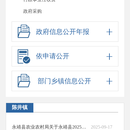
政府采购
重大项目
政府信息公开年报
重大民生信息
建议提案办理
依申请公开
政府工作报告
其他法定公开
部门乡镇信息公开
政府信息公开标准目录
助企纾困
基层政务公开标准化规范化
陈井镇
永靖县农业农村局关于永靖县2025年秋季第一批雨露计划学生补助名单的公示
2025-09-17