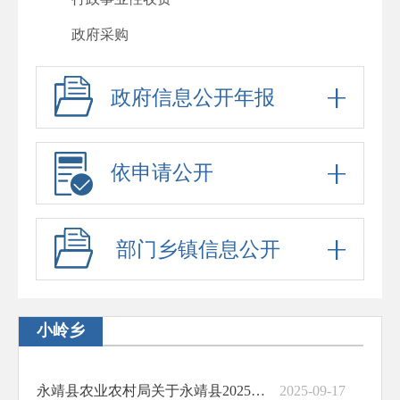
政府采购
重大项目
政府信息公开年报
重大民生信息
建议提案办理
依申请公开
政府工作报告
其他法定公开
部门乡镇信息公开
政府信息公开标准目录
助企纾困
基层政务公开标准化规范化
小岭乡
永靖县农业农村局关于永靖县2025年秋季第一批雨露计划学生补助名单的公示
2025-09-17